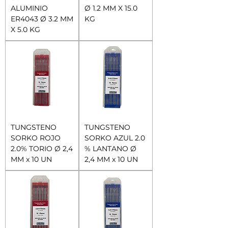
ALUMINIO
Ø 1.2 MM X 15.0
ER4043 Ø 3.2 MM
KG
X 5.0 KG
TUNGSTENO
TUNGSTENO
SORKO ROJO
SORKO AZUL 2.0
2.0% TORIO Ø 2,4
% LANTANO Ø
MM x 10 UN
2,4 MM x 10 UN