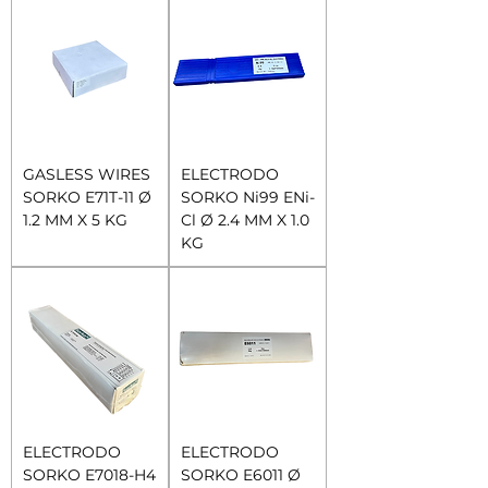
GASLESS WIRES
ELECTRODO
SORKO E71T-11 Ø
SORKO Ni99 ENi-
1.2 MM X 5 KG
Cl Ø 2.4 MM X 1.0
KG
ELECTRODO
ELECTRODO
SORKO E7018-H4
SORKO E6011 Ø