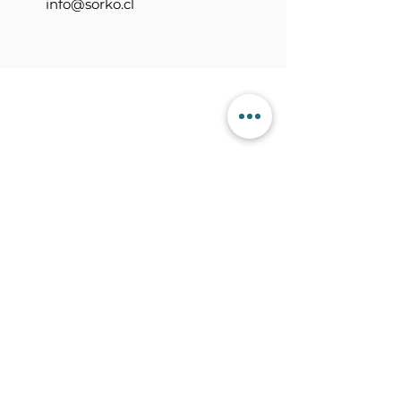
info@sorko.cl
Contactanos
+56 9 7353 2749
+56 9 7353 2749
info@sorko.cl
Categorías
Alambre FCW
Aporte TIG
Alambre MIG
Electrodo