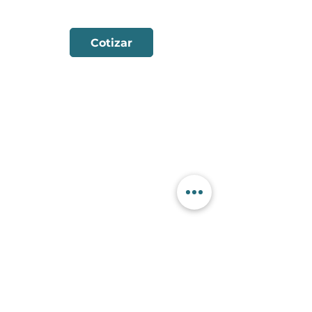
Ver Ficha Técnica
Cotizar
Contactanos
+56 9 7353 2749
+56 9 7353 2749
info@sorko.cl
Categorías
Alambre FCW
Aporte TIG
Alambre MIG