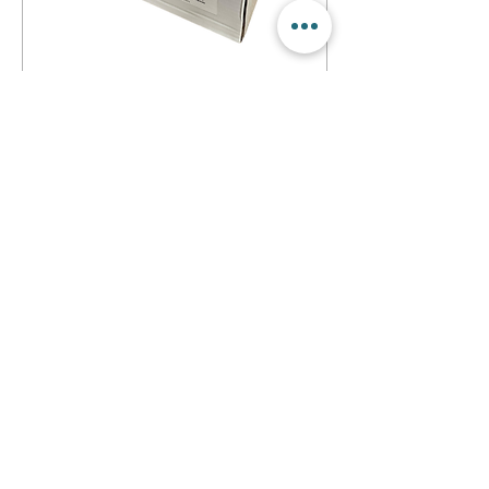
ALAMBRE MIG SORKO ER70S-
6 Ø 0.8 MM x 15 KG
1
/
1
Contactanos
+56 9 7353 2749
+56 9 7353 2749