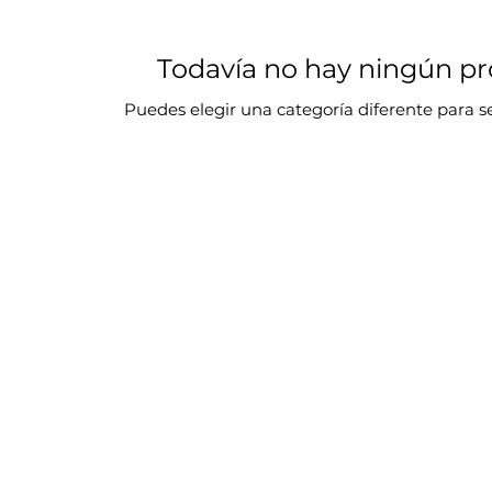
Todavía no hay ningún pro
Puedes elegir una categoría diferente para 
Categorías
In
Alambre FCW
F
Aporte TIG
Alambre MIG
Electrodo
Complementarios