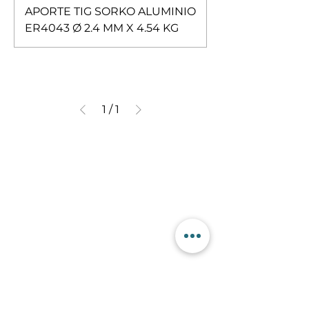
APORTE TIG SORKO ALUMINIO
ER4043 Ø 2.4 MM X 4.54 KG
1
/
1
Contactanos
+56 9 7353 2749
+56 9 7353 2749
info@sorko.cl
Categorías