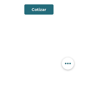
Cotizar
Contactanos
+56 9 7353 2749
+56 9 7353 2749
info@sorko.cl
Categorías
Alambre FCW
Aporte TIG
Alambre MIG
Electrodo