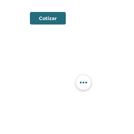
Ver Ficha Técnica
Cotizar
Contactanos
+56 9 7353 2749
+56 9 7353 2749
info@sorko.cl
Categorías
Alambre FCW
Aporte TIG
Alambre MIG