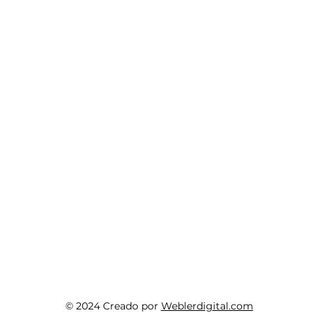
Categorías
In
Alambre FCW
F
Aporte TIG
Alambre MIG
Electrodo
Complementarios
© 2024 Creado por
Weblerdigital.com