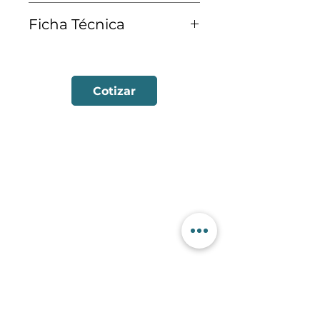
2.5 MM
Ficha Técnica
Ver Ficha Técnica
Cotizar
Contactanos
+56 9 7353 2749
+56 9 7353 2749
info@sorko.cl
Categorías
Alambre FCW