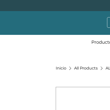
Product
Inicio
All Products
A