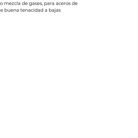
o mezcla de gases, para aceros de 
de buena tenacidad a bajas 
Categorías
In
Alambre FCW
F
Aporte TIG
Alambre MIG
Electrodo
Complementarios