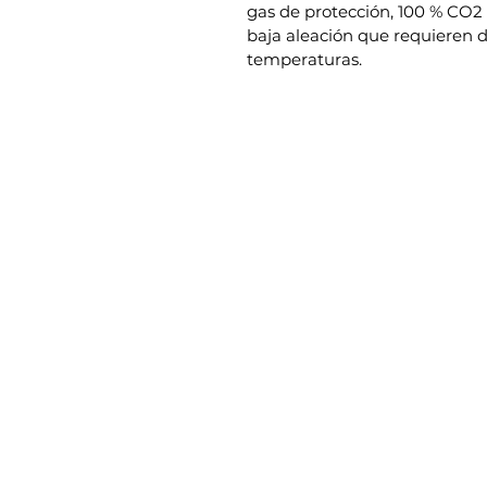
gas de protección, 100 % CO2 
baja aleación que requieren 
temperaturas.
Menú
Contactanos
Productos
+56 9 7353 2749
Nosotros
+56 9 7353 2749
Contacto
info@sorko.cl